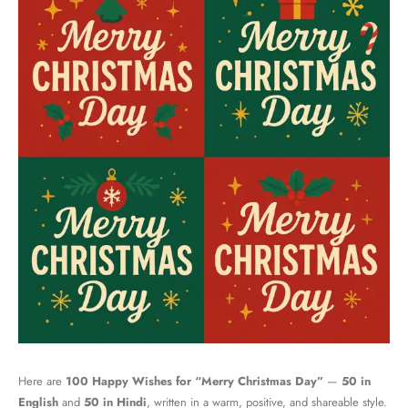
Here are
100 Happy Wishes for “Merry Christmas Day”
—
50 in
English
and
50 in Hindi
, written in a warm, positive, and shareable style.